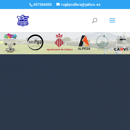
657364005
rugbycullera@yahoo.es