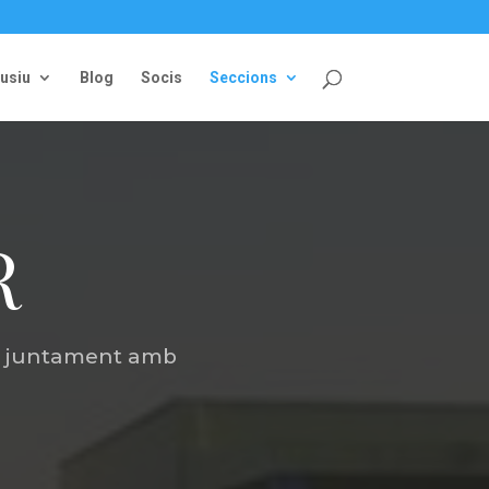
lusiu
Blog
Socis
Seccions
R
RC juntament amb