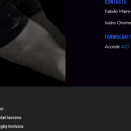
CONTACTE:
Fabián Mair
Isidro Chor
FORMULARI
Accedir
ACÍ
ici
stal·lacions
gby Inclusiu