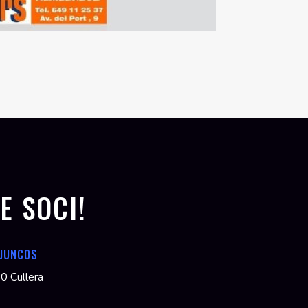
TE SOCI!
 JUNCOS
20 Cullera