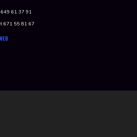
e 649 61 37 91
net 671 55 81 67
 WEB