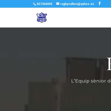
657364005
rugbycullera@yahoo.es
L’Equip sènior 