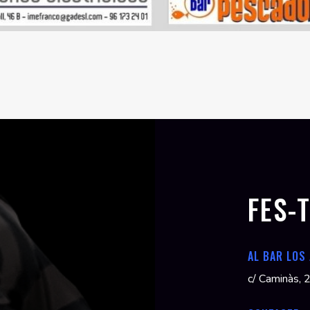
FES-
AL BAR LOS
c/ Caminàs, 