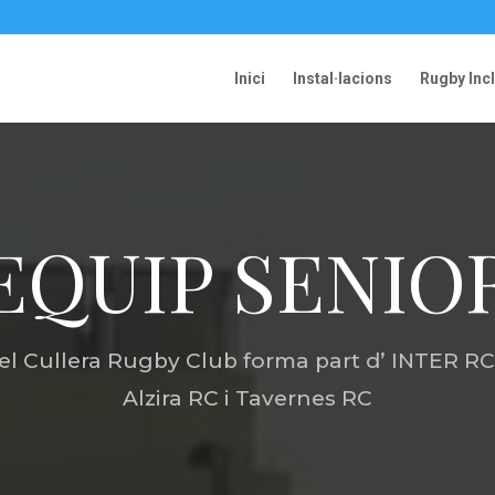
Inici
Instal·lacions
Rugby Inc
EQUIP SENIO
del Cullera Rugby Club forma part d’ INTER 
Alzira RC i Tavernes RC