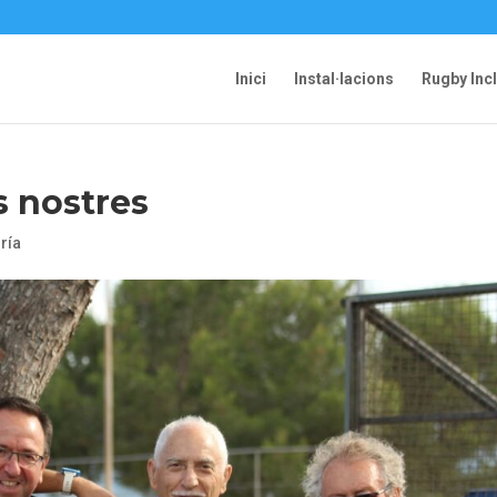
Inici
Instal·lacions
Rugby Inc
s nostres
ría