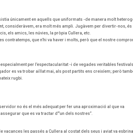
sistia únicament en aquells que uniformats -de manera molt heterog
unt, consideràvem, era molt més ampli. Jugàvem per divertir-nos, és 
, els amics, les núvies, la pròpia Cullera, etc.
tres contratemps, que n’hi va haver i molts, però que el nostre compr
 especialment per l’espectacularitat -i de vegades veritables festival
gador es va trobar aïllat mai, als post partits ens creixíem; però tam
mateix rugbi.
 servidor no és el més adequat per fer una aproximació al que va
 assegurar que es va tractar d’”un dels nostres”.
 vacances les passés a Cullera al costat dels seus i aviat va esbrin