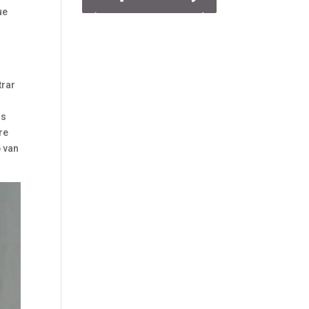
ue
trar
os
re
b van