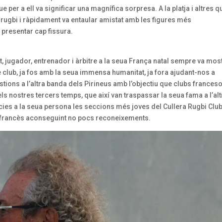
ue per a ell va significar una magnífica sorpresa. A la platja i altres q
a rugbi i ràpidament va entaular amistat amb les figures més
 presentar cap fissura.
, jugador, entrenador i àrbitre a la seua França natal sempre va mos
 club, ja fos amb la seua immensa humanitat, ja fora ajudant-nos a
estions a l’altra banda dels Pirineus amb l’objectiu que clubs frances
ls nostres tercers temps, que així van traspassar la seua fama a l’alt
àcies a la seua persona les seccions més joves del Cullera Rugbi Clu
ori francès aconseguint no pocs reconeixements.