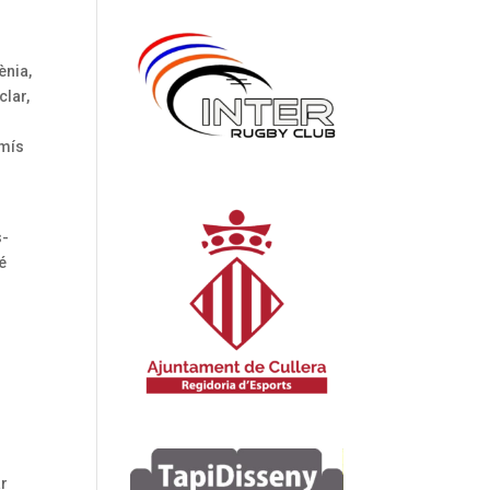
ènia,
clar,
omís
s-
bé
ar