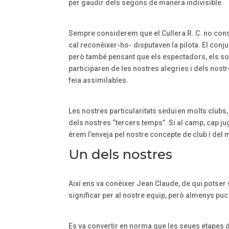
per gaudir dels segons de manera indivisible.
Sempre considerem que el Cullera R. C. no con
cal reconèixer-ho- disputaven la pilota. El conj
però també pensant que els espectadors, els socis
participaren de les nostres alegries i dels nos
feia assimilables.
Les nostres particularitats seduïen molts clubs,
dels nostres “tercers temps”. Si al camp, cap ju
érem l’enveja pel nostre concepte de club i del 
Un dels nostres
Així ens va conèixer Jean Claude, de qui potser
significar per al nostre equip, però almenys puc
Es va convertir en norma que les seues etapes de