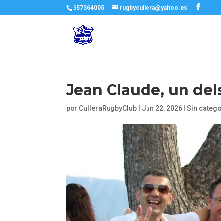
657364005
rugbycullera@yahoo.es
Jean Claude, un del
por
CulleraRugbyClub
|
Jun 22, 2026
|
Sin catego