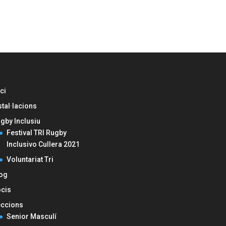
ici
stal·lacions
gby Inclusiu
Festival TRI Rugby
Inclusivo Cullera 2021
Voluntariat Tri
og
cis
ccions
Senior Masculí