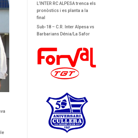
L’INTER RC ALPESA trenca els
pronòstics i es planta a la
final
Sub-18 – C.R. Inter Alpesa vs
Barbarians Dénia/La Safor
ava
ble