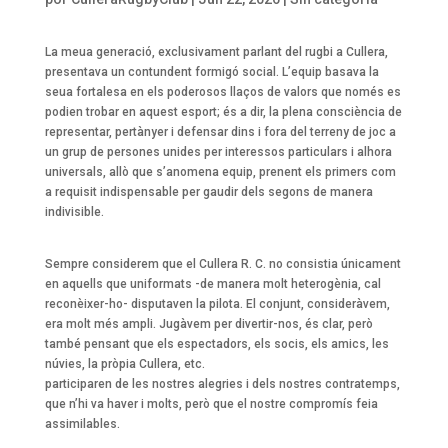
La meua generació, exclusivament parlant del rugbi a Cullera,
presentava un contundent formigó social. L’equip basava la
seua fortalesa en els poderosos llaços de valors que només es
podien trobar en aquest esport; és a dir, la plena consciència de
representar, pertànyer i defensar dins i fora del terreny de joc a
un grup de persones unides per interessos particulars i alhora
universals, allò que s’anomena equip, prenent els primers com
a requisit indispensable per gaudir dels segons de manera
indivisible.
Sempre considerem que el Cullera R. C. no consistia únicament
en aquells que uniformats -de manera molt heterogènia, cal
reconèixer-ho- disputaven la pilota. El conjunt, consideràvem,
era molt més ampli. Jugàvem per divertir-nos, és clar, però
també pensant que els espectadors, els socis, els amics, les
núvies, la pròpia Cullera, etc.
participaren de les nostres alegries i dels nostres contratemps,
que n’hi va haver i molts, però que el nostre compromís feia
assimilables.