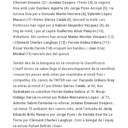
Chornet Gimeno
(2) i
Jonatan Ovejero «Toni» (3)
; la segona
línia amb
Luis Gustavo Aguirre
(4)i
Jorge Pons Arroyo
(5); i la
tercera línia per a
Gonzalo Martín Herrera (6)
,
Valentín López
Marazzi
(7) i
Víctor Sieres Català
(8), tancant la melé. Les
frontisses han sigut per a
Gabriel Alejandro Vázquez
(9), de
mig de melé, i per al capità
Guillermo Ahuir Palazón
(10),
d’obertura. Als centres han actuat
Matías Nicolás Vázque
z (12)
i
Clément Charles Langloys (13)
i
Ferrán Gadea Galera (11)
i
Óscar Verdú Carsín (14)
ocupant les bandes, i
Juan Cruz
Mirabal
(15) tancant des del quinze.
També des de la banqueta es va construir la classificació.
L’staff tècnic va saber llegir el desenvolupament de la semifinal
i moure les peces amb criteri per mantindre el nivell físic i
competitiu. Els canvis de l’INTER van ser:
Facundo Uriburu Gray
va entrar al minut 47 per
Víctor Sieres Català
; al 60,
Gor
Sedrakyan
va substituir
Ferrán Gadea Galera
; al 70,
Borja
Hidalgo García
va entrar per
Rubén Manzanera López
; al 72,
Antonio Salom Femenia
va rellevar
Jonatan Emanuel Ovejero
;
i al minut 75 arribaren dos canvis més, amb l’entrada de
Jardy
Eduardo Brito Navarro
per
Jorge Pons
i de
Demba Sow De La
Torre
per
Clément Charles Langloys
. Com a delegat de l’equip
va actuar Rafael Beltrán «Saxi».