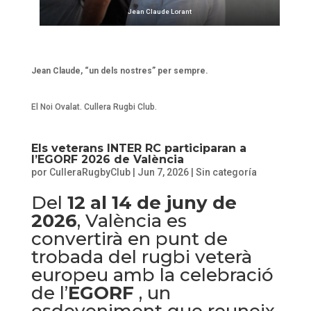
Jean Claude Lorant
Jean Claude, “un dels nostres” per sempre.
El Noi Ovalat. Cullera Rugbi Club.
Els veterans INTER RC participaran a
l’EGORF 2026 de València
por
CulleraRugbyClub
|
Jun 7, 2026
|
Sin categoría
Del
12 al 14 de juny de
2026
, València es
convertirà en punt de
trobada del rugbi veterà
europeu amb la celebració
de l’
EGORF
, un
esdeveniment que reuneix