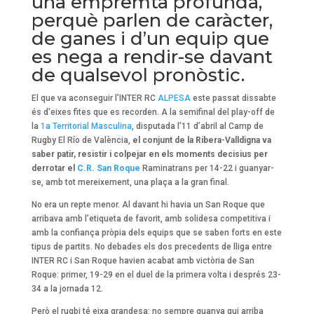
una empremta profunda,
perquè parlen de caràcter,
de ganes i d’un equip que
es nega a rendir-se davant
de qualsevol pronòstic.
El que va aconseguir l’INTER RC
ALPESA
este passat dissabte
és d’eixes fites que es recorden. A la semifinal del play-off de
la
1a Territorial Masculina
, disputada l’11 d’abril al Camp de
Rugby El Río de València,
el conjunt de la Ribera-Valldigna va
saber patir, resistir i colpejar en els moments decisius per
derrotar el
C.R. San Roque
Raminatrans per 14-22 i guanyar-
se, amb tot mereixement, una plaça a la gran final.
No era un repte menor. Al davant hi havia un San Roque que
arribava amb l’etiqueta de favorit, amb solidesa competitiva i
amb la confiança pròpia dels equips que se saben forts en este
tipus de partits. No debades els dos precedents de lliga entre
INTER RC i San Roque havien acabat amb victòria de San
Roque: primer, 19-29 en el duel de la primera volta i després 23-
34 a la jornada 12.
Però el rugbi té eixa grandesa: no sempre guanya qui arriba