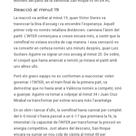
Moment del partit de la semifinal San Roque vs INTER RC
Reacció al minut 19
La reacció va arribar al minut 19, quan Víctor Sieres va
travessar la línia d’assaig i va encendre l’esperança. Aquell
primer colp no només retallava distàncies: canviava l’ànim del
partit. L’INTER començava a creure encara més, a sentir que la
semifinal no estava escrita de cap manera. I eixa sensació es
va convertir en certesa només uns minuts després, quan Luis
Gustavo Aguirre va signar un nou assaig al minut 25. De sobte,
el conjunt que havia arrancat a remolc ja mirava el partit amb
uns altres ulls.
Però els grans equips no es conformen a reaccionar: volen
governar. I l’INTER, en el tram final de la primera part, va
demostrar que no havia anat a València només a competir, sinó
a guanyar. Aguirre va tornar a colpejar al minut 34 i Juan Cruz
Mirabal va transformar per estirar encara més l’avantatge.
En un obrir i tancar d’ulls, la semifinal havia canviat per complet:
del 6-0 inicial s’havia passat a un 6-17 que premiava la fe, la
intensitat i la capacitat de l’INTER per transformar la pressió en
energia competitiva. Just abans del descans, San Roque
encara va sumar un nou colp de càstig al minut 40 per