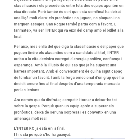
classificació i els precedents entre tots dos equips apunten en
eixa direcció. Però també és cert que esta semifinal ha deixat
una lliçó molt clara: els pronòstics no juguen, no plaquen i no
marquen assajos. San Roque també partia com a favorit. I,
tanmateix, va ser l’INTER qui va eixir del camp amb el bitllet a la
final.
Per això, més enllà del que diga la classificació o del paper que
puguen tindre els alacantins com a candidats al títol, l’INTER
arriba a la cita decisiva carregat d’energia positiva, confiança i
esperança. Amb la il·lusió de qui sap que ja ha superat una
barrera important. Amb el convenciment de qui ha sigut capaç
de tombar un favorit. I amb la força emocional d’un grup que ha
decidit creure fins al final després d’una temporada marcada
per les lesions.
Ara només queda disfrutar, competir i tornar a deixar-ho tot
sobre la gespa. Perquè quan un equip aprén a superar els
pronòstics, deixa de ser una sorpresa i es convertix en una
amenaça molt real.
L’INTER RC ja està en la final.
I hi està perquè s’ho ha guanyat.