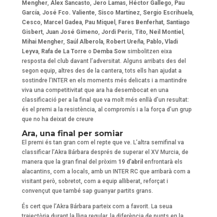
Mengher
,
Àlex Sancasto
,
Jero Lamas
,
Héctor Gallego
,
Pau
García
,
José Fco. Valiente
,
Sisco Martínez
,
Sergio Escrihuela
,
Cesco
,
Marcel Gadea
,
Pau Miquel
,
Fares Benferhat
,
Santiago
Gisbert
,
Juan José Gimeno
,
Jordi Peris
,
Tito
,
Neil Montiel
,
Mihai
Mengher
,
Saúl Alberola
,
Robert
Ureña
,
Pablo,
Vladi
Leyva
,
Rafa de La Torre
o
Demba Sow
simbolitzen eixa
resposta del club davant l’adversitat. Alguns arribats des del
segon equip, altres des de la cantera, tots ells han ajudat a
sostindre l’INTER en els moments més delicats i a mantindre
viva una competitivitat que ara ha desembocat en una
classificació per a la final que va molt més enllà d’un resultat:
és el premi a la resistència, al compromís i a la força d’un grup
que no ha deixat de creure
Ara, una final per somiar
El premi és tan gran com el repte que ve. L’altra semifinal va
classificar l’Akra Bárbara després de superar el XV Murcia, de
manera que la gran final del pròxim
19 d’abril
enfrontarà els
alacantins, com a locals, amb un INTER RC que arribarà com a
visitant però, sobretot, com a equip alliberat, reforçat i
convençut que també sap guanyar partits grans.
És cert que l’Akra Bárbara parteix com a favorit. La seua
trajectòria durant la lliga regular, la diferència de punts en la