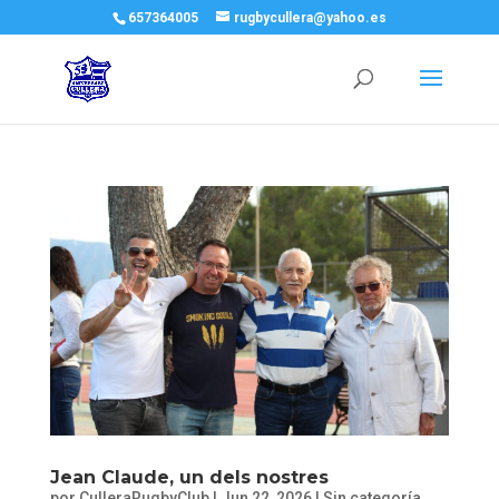
657364005
rugbycullera@yahoo.es
Jean Claude, un dels nostres
por
CulleraRugbyClub
|
Jun 22, 2026
|
Sin categoría