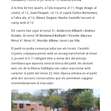
Casaubón
, i obrint el joc amb el 10,
Andreu Escolà.
A la línia de tres quarts, a l’ala esquerra, el 11,
Hugo Aragó
; al
centre, el 12,
Joan Floquet
, i el 13, el capità
Carlos Bertomeu
;
a l’altra ala, el 14,
Álvaro Segura
i
Nacho Castells
tancant el
camp amb el 15.
Els canvis han sigut al minut 31,
Anderson Albiach
i
Andreu
Donato
. Al minut 38
Mohamed Belhadri
i
Vicente Alacreu
.
Minut 41 Minut 41,
Nicolás Albina
i
José Luis Vila
.
El partit no podia començar pitjor per als locals. Castelló-
Coyotes colpejava primer amb un assaig transformat al minut
2, posant el 0-7 i obligant Inter a remar des del principi.
Semblava que aquesta seria la tònica del partit. No obstant
això, els de la Ribera-Valldigna van saber reaccionar amb
caràcter. A partir del minut 23, Inter Alpesa entrava en el partit
amb dos accions consecutives que els permetien capgirar
momentàniament el marcador.