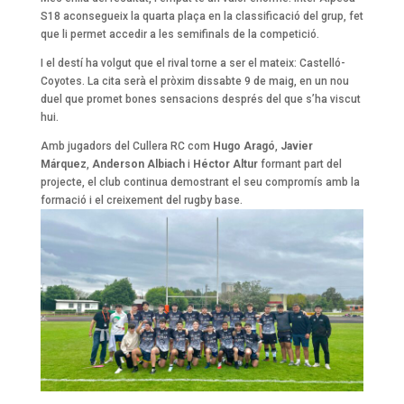
S18 aconsegueix la quarta plaça en la classificació del grup, fet
que li permet accedir a les semifinals de la competició.
I el destí ha volgut que el rival torne a ser el mateix: Castelló-
Coyotes. La cita serà el pròxim dissabte 9 de maig, en un nou
duel que promet bones sensacions després del que s’ha viscut
hui.
Amb jugadors del Cullera RC com
Hugo Aragó
,
Javier
Márquez
,
Anderson Albiach
i
Héctor Altur
formant part del
projecte, el club continua demostrant el seu compromís amb la
formació i el creixement del rugby base.