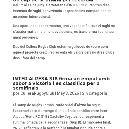
Del 12 al 14 de juny, els veterans d’INTER RC viuran tres dies
intensos de rugbi, convivència i experiències compartides en
un entorn internacional.
Una oportunitat per demostrar, una vegada més, que el rugbi no
s’acaba mai: simplement evoluciona, es transforma i continua
unint persones.
Des del Cullera Rugby Club estem orgullosos de veure com
aquest projecte creix i representa els valors dels nostres clubs
dins i fora del camp.
INTER ALPESA S18 firma un empat amb
sabor a victòria i es classifica per a
semifinals
por
CulleraRugbyClub
|
May 3, 2026
|
Sin categoría
El Camp de Rugby Tomás Pardo Vidal d’Alzira ha sigut
l’escenari este diumenge d’un autèntic partidàs entre Inter
Alpesa/Horta RC S18 i Castelló-Coyotes, corresponent a
l’última jornada de la segona fase (Grup B). El marcador final,
26-26, reflecteix a la perfecció la igualtat viscuda sobre el