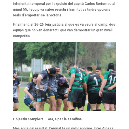
inferioritat temporal per l’expulsió del capità Carlos Bertomeu al
minut 55, l’equip va saber resistir i fins i tot va tindre opcions
reals d’emportar-se la victòria.
Finalment, el 26-26 feia justícia al que es va veure al camp: dos
equips que ho van donar tot i que van demostrar un gran nivell
competitiu.
Objectiu complert… i ara, a per la semifinal
Més enllà del resultat, l’empat té un valor enorme. Inter Alpesa