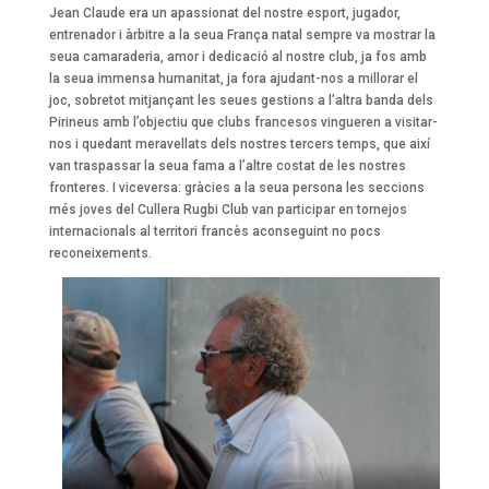
Jean Claude era un apassionat del nostre esport, jugador,
entrenador i àrbitre a la seua França natal sempre va mostrar la
seua camaraderia, amor i dedicació al nostre club, ja fos amb
la seua immensa humanitat, ja fora ajudant-nos a millorar el
joc, sobretot mitjançant les seues gestions a l’altra banda dels
Pirineus amb l’objectiu que clubs francesos vingueren a visitar-
nos i quedant meravellats dels nostres tercers temps, que així
van traspassar la seua fama a l’altre costat de les nostres
fronteres. I viceversa: gràcies a la seua persona les seccions
més joves del Cullera Rugbi Club van participar en tornejos
internacionals al territori francès aconseguint no pocs
reconeixements.