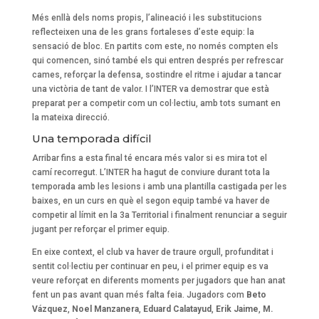
Més enllà dels noms propis, l’alineació i les substitucions
reflecteixen una de les grans fortaleses d’este equip: la
sensació de bloc. En partits com este, no només compten els
qui comencen, sinó també els qui entren després per refrescar
cames, reforçar la defensa, sostindre el ritme i ajudar a tancar
una victòria de tant de valor. I l’INTER va demostrar que està
preparat per a competir com un col·lectiu, amb tots sumant en
la mateixa direcció.
Una temporada difícil
Arribar fins a esta final té encara més valor si es mira tot el
camí recorregut. L’INTER ha hagut de conviure durant tota la
temporada amb les lesions i amb una plantilla castigada per les
baixes, en un curs en què el segon equip també va haver de
competir al límit en la 3a Territorial i finalment renunciar a seguir
jugant per reforçar el primer equip.
En eixe context, el club va haver de traure orgull, profunditat i
sentit col·lectiu per continuar en peu, i el primer equip es va
veure reforçat en diferents moments per jugadors que han anat
fent un pas avant quan més falta feia. Jugadors com
Beto
Vázquez
,
Noel Manzanera
,
Eduard Calatayud
,
Erik Jaime
,
M.