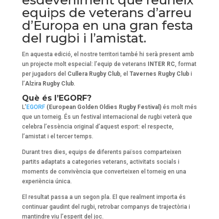
equips de veterans d’arreu
d’Europa en una gran festa
del rugbi i l’amistat.
En aquesta edició, el nostre territori també hi serà present amb
un projecte molt especial: l’equip de veterans
INTER RC
, format
per jugadors del
Cullera Rugby Club
, el
Tavernes Rugby Club
i
l’
Alzira Rugby Club
.
Què és l’EGORF?
L’
EGORF
(European Golden Oldies Rugby Festival)
és molt més
que un torneig. És un festival internacional de rugbi veterà que
celebra l’essència original d’aquest esport: el respecte,
l’amistat i el tercer temps.
Durant tres dies, equips de diferents països comparteixen
partits adaptats a categories veterans, activitats socials i
moments de convivència que converteixen el torneig en una
experiència única.
El resultat passa a un segon pla. El que realment importa és
continuar gaudint del rugbi, retrobar companys de trajectòria i
mantindre viu l’esperit del joc.