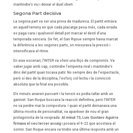
mantindre’s viu i deixar el duel obert.
Segona Part decisiva
La segona part va ser una prova de maduresa. El partit entrava
en aquell terreny en què cada placatge pesa més, cada errada
es paga cara i qualsevol detall pot marcar el destí d’una
temporada sencera. De fet, el San Rqoue sempre havia marcat
la diferència a les segones parts, on mesurava la pressió i
intensificava el ritme.
En eixe escenari, l’INTER va oferir una lliçó de compromís. Va
saber jugar amb cap, contindre l’empenta rival i mantindre’s
dins del partit quan tocava patir. No sempre des de l’espectacle,
però sí des de la disciplina, l’esforç col·lectiu i la convicció
absoluta que la final era possible.
Els minuts anaven passant i la tensió es podia tallar amb un
ganivet. San Roque buscava la reacció definitiva, però l’INTER
no va perdre mai la compostura. I quan el partit demanava una
última mostra de personalitat, va aparéixer de nou el gran
protagonista de la vesprada.
Al minut 73, Luis Gustavo Aguirre
firmava el seu tercer assaig
i posava el 9-22 que acostava el
somni. San Roque encara va tindre una última resposta amb un