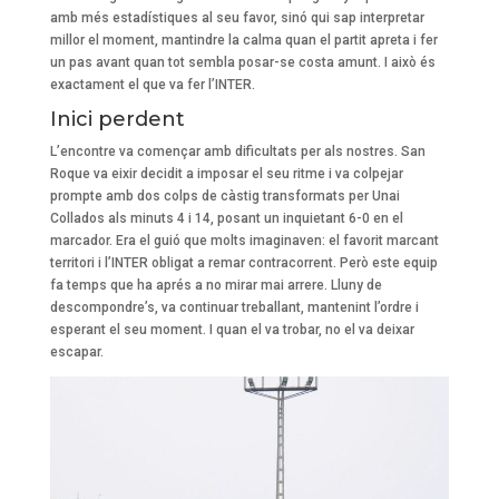
amb més estadístiques al seu favor, sinó qui sap interpretar
millor el moment, mantindre la calma quan el partit apreta i fer
un pas avant quan tot sembla posar-se costa amunt. I això és
exactament el que va fer l’INTER.
Inici perdent
L’encontre va començar amb dificultats per als nostres. San
Roque va eixir decidit a imposar el seu ritme i va colpejar
prompte amb dos colps de càstig transformats per Unai
Collados als minuts 4 i 14, posant un inquietant 6-0 en el
marcador. Era el guió que molts imaginaven: el favorit marcant
territori i l’INTER obligat a remar contracorrent. Però este equip
fa temps que ha aprés a no mirar mai arrere. Lluny de
descompondre’s, va continuar treballant, mantenint l’ordre i
esperant el seu moment. I quan el va trobar, no el va deixar
escapar.