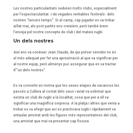
Les nostres particularitats seduïen molts clubs, especialment
per l’espectacularitat -i de vegades veritables festivals- dels
nostres “tercers temps”. Si al camp, cap jugador es va trobar
aïllat mai, als post partits ens creixíem; però també érem
l’enveja pel nostre concepte de club i del mateix rugbi.
Un dels nostres
Així ens va conèixer Jean Claude, de qui potser servidor no és
el més adequat per fer una aproximació al que va significar per
al nostre equip, però almenys puc assegurar que es va tractar
d’”un dels nostres”.
Es va convertir en norma que les seues etapes de vacances les
passés a Cullera al costat dels seus i aviat va esbrinar que
existia un club de rugbi a la localitat, cosa que per a ell va
significar una magnífica sorpresa. A la platja i altres que venia a
trobar es va afegir que ací es practicava rugbi i ràpidament va
entaular amistat amb les figures més representatives del club,
una amistat que mai va presentar cap fissura.