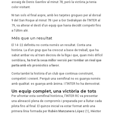
assaig de Denis Gavrilov al minut 78, però la victòria ja tenia
color visitant.
Ni tan sols el final aspre, amb les tarjetes grogues per al dorsal
9 del San Roque al minut 78 i per a Gor Sedrakyan de l’INTER al
79, va alterar el destí d’un equip que havia decidit competir fins
a l’últim alé.
Més que un resultat
El 14-22 definitiu no conta només un resultat. Conta una
història. La d’un grup que ha crescut a base de treball, que ha
sabut arribar viu al tram decisiu de la lliga i que, quan més difícil
semblava,
ha tret la seua millor versió per tombar un rival que
partia amb els pronòstics a favor.
Conta també la història d’un club que continua construint,
competint i creient. Perquè una semifinal no es guanya només
amb qualitat: es guanya amb ànima. I l’INTER ho ha demostrat.
Un equip complet, una victòria de tots
Per afrontar esta semifinal històrica, l’INTER RC va presentar
una alineació plena de compromís i preparada per a lluitar cada
pilota fins al final. El quinze inicial va estar format amb una
primera línia formada per
Rubén Manzanera López
(1),
Héctor