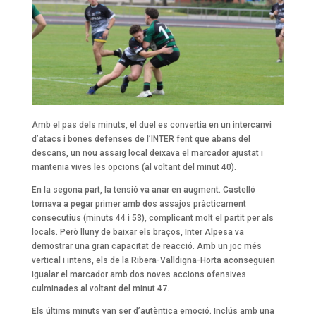
Amb el pas dels minuts, el duel es convertia en un intercanvi
d’atacs i bones defenses de l’INTER fent que abans del
descans, un nou assaig local deixava el marcador ajustat i
mantenia vives les opcions (al voltant del minut 40).
En la segona part, la tensió va anar en augment. Castelló
tornava a pegar primer amb dos assajos pràcticament
consecutius (minuts 44 i 53), complicant molt el partit per als
locals. Però lluny de baixar els braços, Inter Alpesa va
demostrar una gran capacitat de reacció. Amb un joc més
vertical i intens, els de la Ribera-Valldigna-Horta aconseguien
igualar el marcador amb dos noves accions ofensives
culminades al voltant del minut 47.
Els últims minuts van ser d’autèntica emoció. Inclús amb una