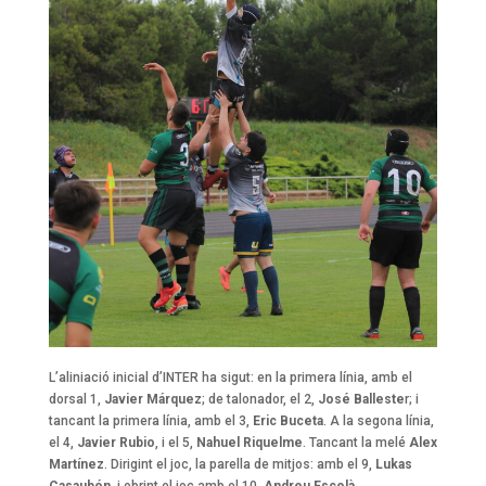
L’aliniació inicial d’INTER ha sigut: en la primera línia, amb el
dorsal 1,
Javier Márquez
; de talonador, el 2,
José Balleste
r; i
tancant la primera línia, amb el 3,
Eric Buceta
. A la segona línia,
el 4,
Javier Rubio
, i el 5,
Nahuel Riquelme
. Tancant la melé
Alex
Martínez
. Dirigint el joc, la parella de mitjos: amb el 9,
Lukas