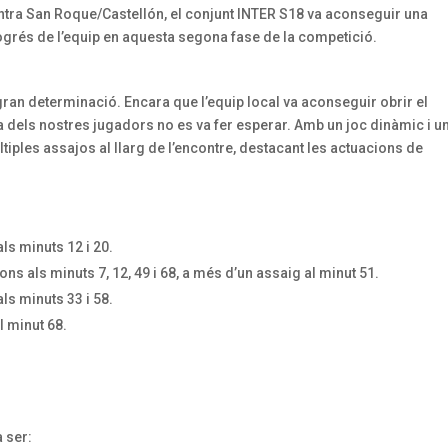
ntra San Roque/Castellón, el conjunt INTER S18 va aconseguir una
rogrés de l’equip en aquesta segona fase de la competició.
 gran determinació. Encara que l’equip local va aconseguir obrir el
dels nostres jugadors no es va fer esperar. Amb un joc dinàmic i u
ltiples assajos al llarg de l’encontre, destacant les actuacions de
ls minuts 12 i 20.
s als minuts 7, 12, 49 i 68, a més d’un assaig al minut 51.
ls minuts 33 i 58.
l minut 68.
 ser: