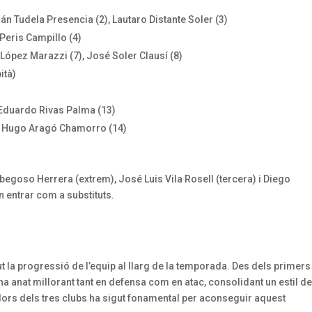
rán Tudela Presencia (2), Lautaro Distante Soler (3)
 Peris Campillo (4)
ín López Marazzi (7), José Soler Clausí (8)
ità)
 Eduardo Rivas Palma (13)
), Hugo Aragó Chamorro (14)
rbegoso Herrera (extrem), José Luis Vila Rosell (tercera) i Diego
 entrar com a substituts.
ut la progressió de l’equip al llarg de la temporada. Des dels primers
ha anat millorant tant en defensa com en atac, consolidant un estil de
adors dels tres clubs ha sigut fonamental per aconseguir aquest