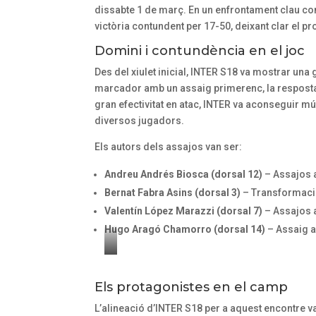
dissabte 1 de març. En un enfrontament clau co
victòria contundent per 17-50, deixant clar el p
Domini i contundència en el joc
Des del xiulet inicial, INTER S18 va mostrar una
marcador amb un assaig primerenc, la resposta 
gran efectivitat en atac, INTER va aconseguir mú
diversos jugadors.
Els autors dels assajos van ser:
Andreu Andrés Biosca (dorsal 12)
– Assajos a
Bernat Fabra Asins (dorsal 3)
– Transformacion
Valentín López Marazzi (dorsal 7)
– Assajos a
Hugo Aragó Chamorro (dorsal 14)
– Assaig a
L
’
Els protagonistes en el camp
à
L’alineació d’INTER S18 per a aquest encontre va
r