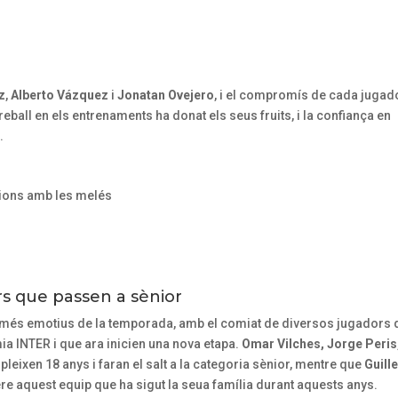
z
,
Alberto Vázquez
i
Jonatan Ovejero
, i el compromís de cada jugad
eball en els entrenaments ha donat els seus fruits, i la confiança en
.
sions amb les melés
s que passen a sènior
s més emotius de la temporada, amb el comiat de diversos jugadors
ia INTER i que ara inicien una nova etapa.
Omar Vilches, Jorge Peris
leixen 18 anys i faran el salt a la categoria sènior, mentre que
Guill
rere aquest equip que ha sigut la seua família durant aquests anys.