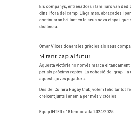
r
Els companys, entrenadors i familiars van ded
è
dins i fora del camp. Llàgrimes, abraçades i p
v
continuaran brillant en la seua nova etapa i que 
i
distància.
e
s
Omar Vilxes donant les gràcies als seus compa
a
Mirant cap al futur
l
’
Aquesta victòria no només marca el tancament d
i
per als pròxims reptes. La cohesió del grup i l
aquests joves jugadors.
n
i
Des del Cullera Rugby Club, volem felicitar tot l
c
creixent junts i anem a per més victòries!
i
d
Equip INTER s18 temporada 2024/2025
e
l