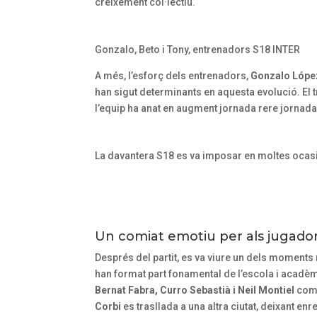
creixement col·lectiu.
o
l
n
s
a
Gonzalo, Beto i Tony, entrenadors S18 INTER
3
n
/
A més, l’esforç dels entrenadors,
Gonzalo Lópe
t
4
han sigut determinants en aquesta evolució. El tr
i
I
l’equip ha anat en augment jornada rere jornada
n
N
d
T
La davantera S18 es va imposar en moltes oca
i
E
c
R
a
c
i
Un comiat emotiu per als jugador
o
Després del partit, es va viure un dels moment
n
han format part fonamental de l’escola i acadèm
s
Bernat Fabra, Curro Sebastià i Neil Montiel
comp
Corbi
es trasllada a una altra ciutat, deixant en
p