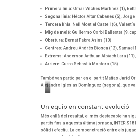
b
Primera línia
: Omar Vilches Martínez (1), Belt
i
Segona línia
: Héctor Altur Cabanes (5), Jorge
t
Tercera línia
: Neil Montiel Castell (6), Valent
r
Mig de melé
: Guillermo Corbi Ballester (9, cap
e
Obertura
: Bernat Fabra Asins (10)
I
Centres
: Andreu Andrés Biosca (12), Samuel
s
Extrems
: Anderson Anthuan Albiach Lara (11
m
Arriere
: Curro Sebastià Montoro (15)
a
També van participar en el partit Matías Jarid O
e
Alejandro Iglesias Domínguez (segona), que van
l
B
A
a
t
Un equip en constant evolució
ñ
a
Més enllà del resultat, el més destacable ha sig
o
c
partits fins a aquesta última jornada, INTER S18 
s
d
sòlid i efectiu. La compenetració entre els jug
d
e