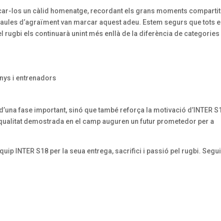
icar-los un càlid homenatge, recordant els grans moments comparti
araules d’agraïment van marcar aquest adeu. Estem segurs que tots e
el rugbi els continuarà unint més enllà de la diferència de categories 
nys i entrenadors
’una fase important, sinó que també reforça la motivació d’INTER S
a qualitat demostrada en el camp auguren un futur prometedor per a
’equip INTER S18 per la seua entrega, sacrifici i passió pel rugbi. Seg