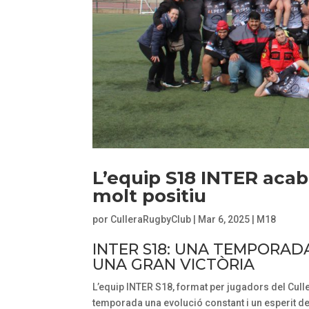
L’equip S18 INTER aca
molt positiu
por
CulleraRugbyClub
|
Mar 6, 2025
|
M18
INTER S18: UNA TEMPORAD
UNA GRAN VICTÒRIA
L’equip INTER S18, format per jugadors del Culle
temporada una evolució constant i un esperit de s