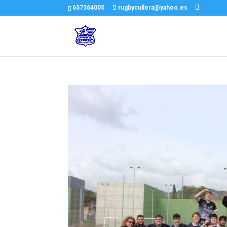
657364005
rugbycullera@yahoo.es