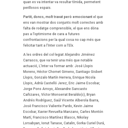
quan es va intentar va resultar tímida, permetent
perillosos espais.
Partit, doncs, molt travat però emocionant
el que
ens van mostrar dos conjunts molt correctes amb
falta de rodatge comprensible, el que ens dóna
pas a l’optimisme de cara a futures
confrontacions per la qual cosa no cap més que
felicitar tant a l’Inter com a l’Elx.
A les ordres del col·legiat Alejandro Jiménez
Carrasco, que va tenir una més que notable
actuació, L’Inter va formar amb: José Llopis
Moreno, Héctor Chornet Gimeno, Santiago Gisbert
Llopis, Gonzalo Martín Herrera, Enrique Nicola
Llopis, Adrià Castelló Jerez, Eric Jaime Escobar,
Jorge Pons Arroyo, Alexandre Sancasto
Cañizares, Víctor Monserrat Beraldo(c), Bryan
Andrés Rodríguez, Saúl Vicente Alberola Ibarra,
José Francisco Valiente Pardo, Kevin Jaime
Escobar, Xavier Revuelta Manzano, Carles Montón
Martí, Francisco Martínez Blasco, Nikolay
Lorsabyan, Ionut Tanase, Catalin, Gorka Curiel Durá,