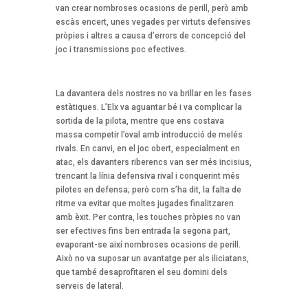
van crear nombroses ocasions de perill, però amb
escàs encert, unes vegades per virtuts defensives
pròpies i altres a causa d’errors de concepció del
joc i transmissions poc efectives.
La davantera dels nostres no va brillar en les fases
estàtiques. L’Elx va aguantar bé i va complicar la
sortida de la pilota, mentre que ens costava
massa competir l’oval amb introducció de melés
rivals. En canvi, en el joc obert, especialment en
atac, els davanters riberencs van ser més incisius,
trencant la línia defensiva rival i conquerint més
pilotes en defensa; però com s’ha dit, la falta de
ritme va evitar que moltes jugades finalitzaren
amb èxit. Per contra, les touches pròpies no van
ser efectives fins ben entrada la segona part,
evaporant-se així nombroses ocasions de perill.
Això no va suposar un avantatge per als iliciatans,
que també desaprofitaren el seu domini dels
serveis de lateral.