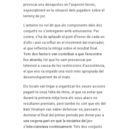
provocar uns desajustos en l’aspecte tècnic,
especialment en la situació dels jugadors sobre el
terreny de joc.
L’anterior no vol dir que els components dels dos
conjunts no s’entregaren amb entusiasme. Per
contra, s’ha de aplaudir el punt d’honor de cada un
d’ells i això va influir en el moviment del marcador,
el que reflectia la intriga sobre el resultat final.
Tots dos factors van contribuir a que l’encontre
fos atractiu
, tot que ho vam presenciar per
televisió a causa de les restriccions d’assistència,
el que ens va impedir una visió més apropiada del
desenvolupament de el matx.
Els locals van trigar a organitzar les seues accions
pagant la seua falta de ritme, el que va evitar que
durant la primera mitja hora els seus atacs no
resultaren premiats, però també és cert que els del
Baix Vinalopó van saber defensar-se, passant a
dominar el final del primer període per donar pas a
una segona part en què la iniciativa del joc
s’intercanviava contínuament
. Tots dos conjunts