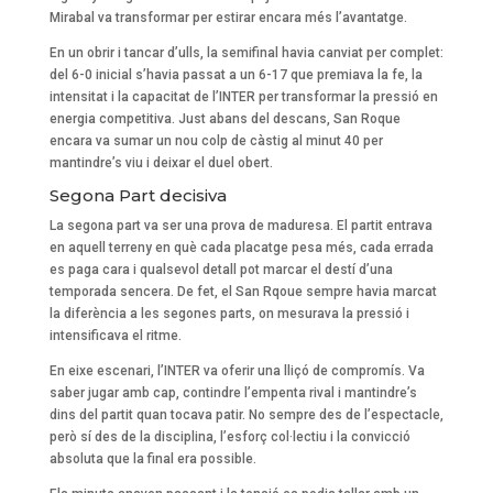
Mirabal va transformar per estirar encara més l’avantatge.
En un obrir i tancar d’ulls, la semifinal havia canviat per complet:
del 6-0 inicial s’havia passat a un 6-17 que premiava la fe, la
intensitat i la capacitat de l’INTER per transformar la pressió en
energia competitiva. Just abans del descans, San Roque
encara va sumar un nou colp de càstig al minut 40 per
mantindre’s viu i deixar el duel obert.
Segona Part decisiva
La segona part va ser una prova de maduresa. El partit entrava
en aquell terreny en què cada placatge pesa més, cada errada
es paga cara i qualsevol detall pot marcar el destí d’una
temporada sencera. De fet, el San Rqoue sempre havia marcat
la diferència a les segones parts, on mesurava la pressió i
intensificava el ritme.
En eixe escenari, l’INTER va oferir una lliçó de compromís. Va
saber jugar amb cap, contindre l’empenta rival i mantindre’s
dins del partit quan tocava patir. No sempre des de l’espectacle,
però sí des de la disciplina, l’esforç col·lectiu i la convicció
absoluta que la final era possible.