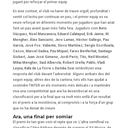
jugant per reforçar el primer equip.
En eixe context, el club va haver de traure orgull, profunditat i
sentit col·lectiu per continuar en peu, i el primer equip es va
veure reforçat en diferents moments per jugadors que han anat
fent un pas avant quan més falta feia. Jugadors com
Beto
Vázquez
,
Noel Manzanera
,
Eduard Calatayud
,
Erik Jaime
,
M.
Mengher
,
Àlex Sancasto
,
Jero Lamas
,
Héctor Gallego
,
Pau
García
,
José Fco. Valiente
,
Sisco Martínez
,
Sergio Escrihuela
,
Cesco
,
Marcel Gadea
,
Pau Miquel
,
Fares Benferhat
,
Santiago
Gisbert
,
Juan José Gimeno
,
Jordi Peris
,
Tito
,
Neil Montiel
,
Mihai
Mengher
,
Saúl Alberola
,
Robert
Ureña
,
Pablo,
Vladi
Leyva
,
Rafa de La Torre
o
Demba Sow
simbolitzen eixa
resposta del club davant l’adversitat. Alguns arribats des del
segon equip, altres des de la cantera, tots ells han ajudat a
sostindre l’INTER en els moments més delicats i a mantindre
viva una competitivitat que ara ha desembocat en una
classificació per a la final que va molt més enllà d’un resultat:
és el premi a la resistència, al compromís i a la força d’un grup
que no ha deixat de creure
Ara, una final per somiar
El premi és tan gran com el repte que ve. L’altra semifinal va
classificar l’Akra Bárbara després de superar el XV Murcia, de