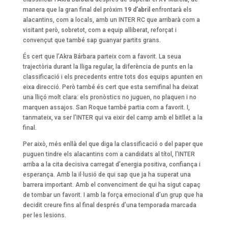
manera que la gran final del pròxim
19 d’abril
enfrontarà els
alacantins, com a locals, amb un INTER RC que arribarà com a
visitant però, sobretot, com a equip alliberat, reforçat i
convençut que també sap guanyar partits grans.
És cert que l’Akra Bárbara parteix com a favorit. La seua
trajectòria durant la lliga regular, la diferència de punts en la
classificació i els precedents entre tots dos equips apunten en
eixa direcció. Però també és cert que esta semifinal ha deixat
una lliçó molt clara: els pronòstics no juguen, no plaquen i no
marquen assajos. San Roque també partia com a favorit. I,
tanmateix, va ser l’INTER qui va eixir del camp amb el bitllet a la
final.
Per això, més enllà del que diga la classificació o del paper que
puguen tindre els alacantins com a candidats al títol, l’INTER
arriba a la cita decisiva carregat d’energia positiva, confiança i
esperança. Amb la il·lusió de qui sap que ja ha superat una
barrera important. Amb el convenciment de qui ha sigut capaç
de tombar un favorit. I amb la força emocional d’un grup que ha
decidit creure fins al final després d’una temporada marcada
per les lesions.