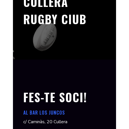
CULLERA
RUGBY ClUB
FES-TE SOCI!
AL BAR LOS JUNCOS
c/ Caminàs, 20 Cullera