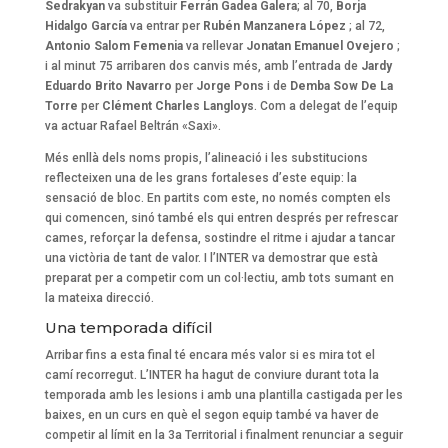
Sedrakyan
va substituir
Ferrán Gadea Galera
; al 70,
Borja
Hidalgo García
va entrar per
Rubén Manzanera López
; al 72,
Antonio Salom Femenia
va rellevar
Jonatan Emanuel Ovejero
;
i al minut 75 arribaren dos canvis més, amb l’entrada de
Jardy
Eduardo Brito Navarro
per
Jorge Pons
i de
Demba Sow De La
Torre
per
Clément Charles Langloys
. Com a delegat de l’equip
va actuar Rafael Beltrán «Saxi».
Més enllà dels noms propis, l’alineació i les substitucions
reflecteixen una de les grans fortaleses d’este equip: la
sensació de bloc. En partits com este, no només compten els
qui comencen, sinó també els qui entren després per refrescar
cames, reforçar la defensa, sostindre el ritme i ajudar a tancar
una victòria de tant de valor. I l’INTER va demostrar que està
preparat per a competir com un col·lectiu, amb tots sumant en
la mateixa direcció.
Una temporada difícil
Arribar fins a esta final té encara més valor si es mira tot el
camí recorregut. L’INTER ha hagut de conviure durant tota la
temporada amb les lesions i amb una plantilla castigada per les
baixes, en un curs en què el segon equip també va haver de
competir al límit en la 3a Territorial i finalment renunciar a seguir