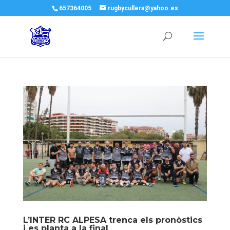
657364005
rugbycullera@yahoo.es
L’INTER RC ALPESA trenca els pronòstics
i es planta a la final