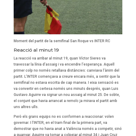
Moment del partit de la semifinal San Roque vs INTER RC
Reacció al minut 19
La reacció va arribar al minut 19, quan Víctor Sieres va
travessar la línia d’assaig i va encendre l’esperança. Aquell
primer colp no només retallava distàncies: canviava l’ànim del
partit. L’INTER començava a creure encara més, a sentir que la
semifinal no estava escrita de cap manera. I eixa sensació es
va convertir en certesa només uns minuts després, quan Luis
Gustavo Aguirre va signar un nou assaig al minut 25. De sobte,
el conjunt que havia arrancat a remolc ja mirava el partit amb
uns altres ulls.
Però els grans equips no es conformen a reaccionar: volen
governar. I l’INTER, en el tram final de la primera part, va
demostrar que no havia anat a València només a competir, sinó
a guanyar. Aguirre va tornar a colpejar al minut 34 i Juan Cruz