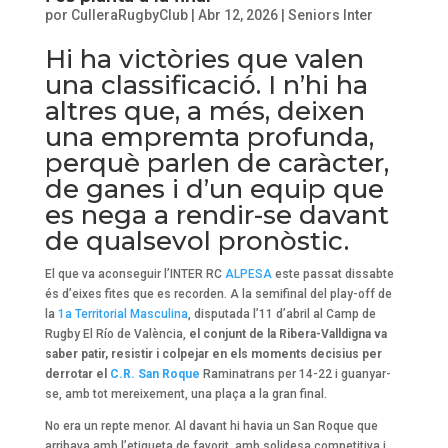
por
CulleraRugbyClub
|
Abr 12, 2026
|
Seniors Inter
Hi ha victòries que valen
una classificació. I n’hi ha
altres que, a més, deixen
una empremta profunda,
perquè parlen de caràcter,
de ganes i d’un equip que
es nega a rendir-se davant
de qualsevol pronòstic.
El que va aconseguir l’INTER RC
ALPESA
este passat dissabte
és d’eixes fites que es recorden. A la semifinal del play-off de
la
1a Territorial Masculina
, disputada l’11 d’abril al Camp de
Rugby El Río de València,
el conjunt de la Ribera-Valldigna va
saber patir, resistir i colpejar en els moments decisius per
derrotar el
C.R. San Roque
Raminatrans per 14-22 i guanyar-
se, amb tot mereixement, una plaça a la gran final.
No era un repte menor. Al davant hi havia un San Roque que
arribava amb l’etiqueta de favorit, amb solidesa competitiva i