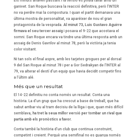
Els minuts anaven passant i la tensió es podia tallar amb un
ganivet. San Roque buscava la reacció definitiva, però l’INTER
no va perdre mai la compostura. I quan el partit demanava una
última mostra de personalitat, va aparéixer de nou el gran
protagonista de la vesprada.
Al minut 73, Luis Gustavo Aguirre
firmava el seu tercer assaig
i posava el 9-22 que acostava el
somni. San Roque encara va tindre una última resposta amb un
assaig de Denis Gavrilov al minut 78, però la victòria ja tenia
color visitant.
Ni tan sols el final aspre, amb les tarjetes grogues per al dorsal
9 del San Roque al minut 78 i per a Gor Sedrakyan de l’INTER al
79, va alterar el destí d’un equip que havia decidit competir fins
a l’últim alé.
Més que un resultat
El 14-22 definitiu no conta només un resultat. Conta una
història. La d’un grup que ha crescut a base de treball, que ha
sabut arribar viu al tram decisiu de la lliga i que, quan més difícil
semblava,
ha tret la seua millor versió per tombar un rival que
partia amb els pronòstics a favor.
Conta també la història d’un club que continua construint,
competint i creient. Perquè una semifinal no es guanya només