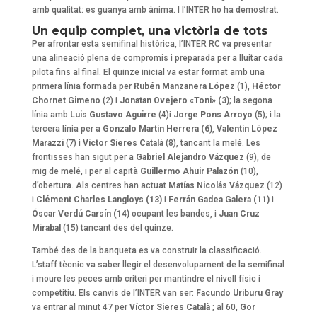
amb qualitat: es guanya amb ànima. I l’INTER ho ha demostrat.
Un equip complet, una victòria de tots
Per afrontar esta semifinal històrica, l’INTER RC va presentar
una alineació plena de compromís i preparada per a lluitar cada
pilota fins al final. El quinze inicial va estar format amb una
primera línia formada per
Rubén Manzanera López
(1),
Héctor
Chornet Gimeno
(2) i
Jonatan Ovejero «Toni» (3)
; la segona
línia amb
Luis Gustavo Aguirre
(4)i
Jorge Pons Arroyo
(5); i la
tercera línia per a
Gonzalo Martín Herrera (6)
,
Valentín López
Marazzi
(7) i
Víctor Sieres Català
(8), tancant la melé. Les
frontisses han sigut per a
Gabriel Alejandro Vázquez
(9), de
mig de melé, i per al capità
Guillermo Ahuir Palazón
(10),
d’obertura. Als centres han actuat
Matías Nicolás Vázque
z (12)
i
Clément Charles Langloys (13)
i
Ferrán Gadea Galera (11)
i
Óscar Verdú Carsín (14)
ocupant les bandes, i
Juan Cruz
Mirabal
(15) tancant des del quinze.
També des de la banqueta es va construir la classificació.
L’staff tècnic va saber llegir el desenvolupament de la semifinal
i moure les peces amb criteri per mantindre el nivell físic i
competitiu. Els canvis de l’INTER van ser:
Facundo Uriburu Gray
va entrar al minut 47 per
Víctor Sieres Català
; al 60,
Gor