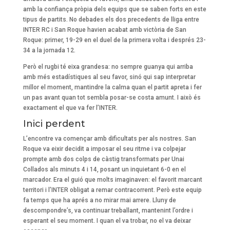
amb la confiança pròpia dels equips que se saben forts en este
tipus de partits. No debades els dos precedents de lliga entre
INTER RC i San Roque havien acabat amb victòria de San
Roque: primer, 19-29 en el duel de la primera volta i després 23-
34 a la jornada 12.
Però el rugbi té eixa grandesa: no sempre guanya qui arriba
amb més estadístiques al seu favor, sinó qui sap interpretar
millor el moment, mantindre la calma quan el partit apreta i fer
un pas avant quan tot sembla posar-se costa amunt. I això és
exactament el que va fer l’INTER.
Inici perdent
L’encontre va començar amb dificultats per als nostres. San
Roque va eixir decidit a imposar el seu ritme i va colpejar
prompte amb dos colps de càstig transformats per Unai
Collados als minuts 4 i 14, posant un inquietant 6-0 en el
marcador. Era el guió que molts imaginaven: el favorit marcant
territori i l’INTER obligat a remar contracorrent. Però este equip
fa temps que ha aprés a no mirar mai arrere. Lluny de
descompondre’s, va continuar treballant, mantenint l’ordre i
esperant el seu moment. I quan el va trobar, no el va deixar