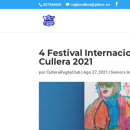
657364005
rugbycullera@yahoo.es
4 Festival Internaci
Cullera 2021
por
CulleraRugbyClub
|
Ago 27, 2021
|
Seniors In