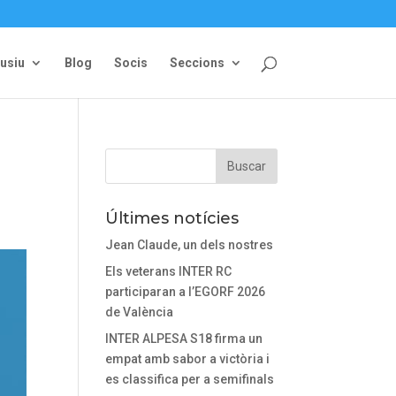
lusiu
Blog
Socis
Seccions
Últimes notícies
Jean Claude, un dels nostres
Els veterans INTER RC
participaran a l’EGORF 2026
de València
INTER ALPESA S18 firma un
empat amb sabor a victòria i
es classifica per a semifinals