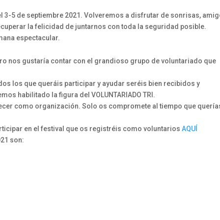
l 3-5 de septiembre 2021. Volveremos a disfrutar de sonrisas, amig
cuperar la felicidad de juntarnos con toda la seguridad posible.
emana espectacular.
ro nos gustaría contar con el grandioso grupo de voluntariado que
os los que queráis participar y ayudar seréis bien recibidos y
emos habilitado la figura del VOLUNTARIADO TRI.
recer como organización. Solo os compromete al tiempo que quería
ticipar en el festival que os registréis como voluntarios
AQUÍ
021 son: