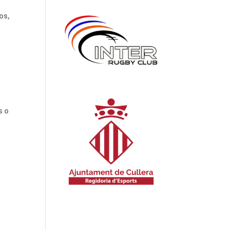
os,
s o