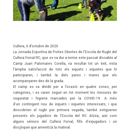
Cullera, 6 d’octubre de 2020
La Jornada Esportiva de Portes Obertes de l’Escola de Rugbi del
Cullera Forval RC, que es va dur a terme este passat dissabte al
Camp Juan Palomares Corella, va resultar tot un èxit, vista
l’àmplia satisfacció de tots els xiquets i xiquetes que hi
participaren, i també la dels pares i mares que els
acompanyaren des de la grada.
El camp es va dividir per a l’ocasió en quatre zones, per
categories, i es varen seguir en tot moment les mesures de
seguretat i higiene marcades per la COVID-19. A més
d’un contingent nou de xiquets i xiquetes interessats, i que
descobrien el rugbi per primera vegada, també estigueren
presents els jugadors de l’Escola del RC Alzira, així com
alguns séniors del Cullera Forval, fills d’exjugadors i un
discjòquei que amenitzà la matinal.