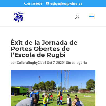
657364005
rugbycullera@yahoo.es
Èxit de la Jornada de
Portes Obertes de
l’Escola de Rugbi
por
CulleraRugbyClub
|
Oct 7, 2020
|
Sin categoría