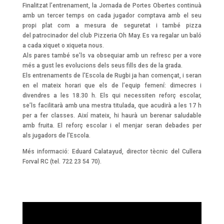
Finalitzat l’entrenament, la Jornada de Portes Obertes continuà
amb un tercer temps on cada jugador comptava amb el seu
propi plat com a mesura de seguretat i també pizza
del patrocinador del club Pizzeria Oh May. Es va regalar un baló
a cada xiquet o xiqueta nous.
Als pares també se’ls va obsequiar amb un refresc per a vore
més a gust les evolucions dels seus fills des de la grada.
Els entrenaments de l’Escola de Rugbi ja han començat, i seran
en el mateix horari que els de l’equip femení: dimecres i
divendres a les 18.30 h. Els qui necessiten reforç escolar,
se’ls facilitarà amb una mestra titulada, que acudirà a les 17 h
per a fer classes. Així mateix, hi haurà un berenar saludable
amb fruita. El reforç escolar i el menjar seran debades per
als jugadors de l’Escola.
Més informació: Eduard Calatayud, director tècnic del Cullera
Forval RC (tel. 722 23 54 70).