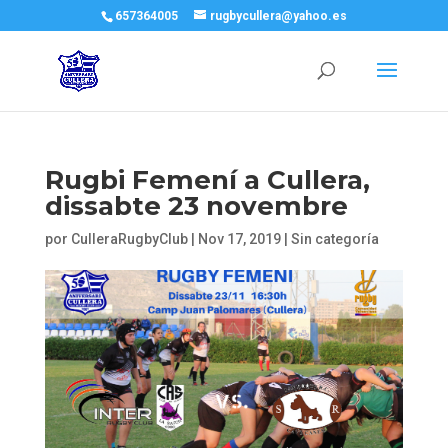
657364005
rugbycullera@yahoo.es
Rugbi Femení a Cullera,
dissabte 23 novembre
por
CulleraRugbyClub
|
Nov 17, 2019
|
Sin categoría