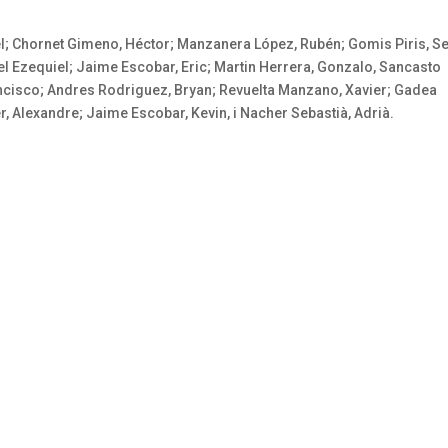
el; Chornet Gimeno, Héctor; Manzanera López, Rubén; Gomis Piris, Se
el Ezequiel; Jaime Escobar, Eric; Martin Herrera, Gonzalo, Sancasto
ancisco; Andres Rodriguez, Bryan; Revuelta Manzano, Xavier; Gadea
er, Alexandre; Jaime Escobar, Kevin, i Nacher Sebastià, Adrià.