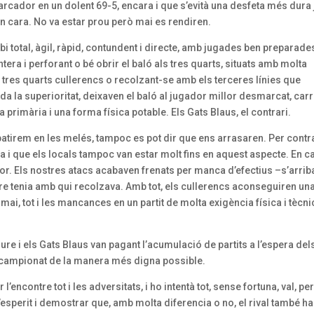
marcador en un dolent 69-5, encara i que s’evità una desfeta més dura 
en cara. No va estar prou però mai es rendiren.
total, àgil, ràpid, contundent i directe, amb jugades ben preparade
ra i perforant o bé obrir el baló als tres quarts, situats amb molta
 tres quarts cullerencs o recolzant-se amb els terceres línies que
la superioritat, deixaven el baló al jugador millor desmarcat, carr
primària i una forma física potable. Els Gats Blaus, el contrari.
bé patirem en les melés, tampoc es pot dir que ens arrasaren. Per contr
a i que els locals tampoc van estar molt fins en aquest aspecte. En ca
ior. Els nostres atacs acabaven frenats per manca d’efectius –s’arrib
re tenia amb qui recolzava. Amb tot, els cullerencs aconseguiren un
mai, tot i les mancances en un partit de molta exigència física i tècni
ure i els Gats Blaus van pagant l’acumulació de partits a l’espera del
el campionat de la manera més digna possible.
r l’encontre tot i les adversitats, i ho intentà tot, sense fortuna, val, pe
 l’esperit i demostrar que, amb molta diferencia o no, el rival també h