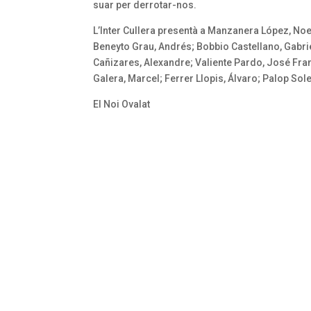
suar per derrotar-nos.
L’Inter Cullera presentà a Manzanera López, No
Beneyto Grau, Andrés; Bobbio Castellano, Gabri
Cañizares, Alexandre; Valiente Pardo, José Fr
Galera, Marcel; Ferrer Llopis, Álvaro; Palop Sol
El Noi Ovalat