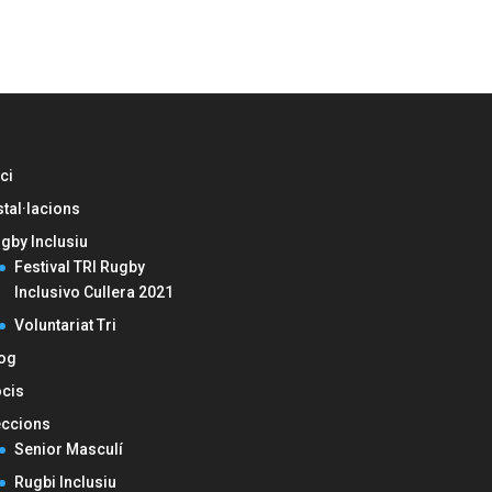
ici
stal·lacions
gby Inclusiu
Festival TRI Rugby
Inclusivo Cullera 2021
Voluntariat Tri
og
cis
ccions
Senior Masculí
Rugbi Inclusiu