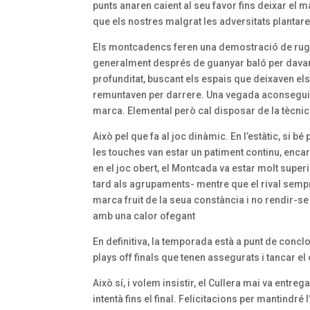
punts anaren caient al seu favor fins deixar el 
que els nostres malgrat les adversitats plantar
Els montcadencs feren una demostració de rugbi 
generalment després de guanyar baló per davante
profunditat, buscant els espais que deixaven els
remuntaven per darrere. Una vegada aconseguida 
marca. Elemental però cal disposar de la tècnica 
Això pel que fa al joc dinàmic. En l’estàtic, si 
les touches van estar un patiment continu, encar
en el joc obert, el Montcada va estar molt super
tard als agrupaments- mentre que el rival semp
marca fruit de la seua constància i no rendir-se 
amb una calor ofegant
En definitiva, la temporada està a punt de conclo
plays off finals que tenen assegurats i tancar 
Això sí, i volem insistir, el Cullera mai va entrega
intentà fins el final. Felicitacions per mantindré