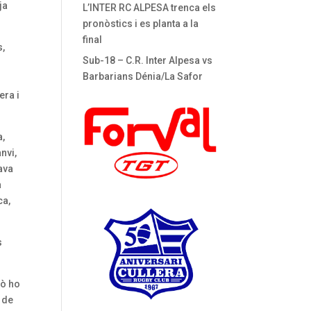
ja
L’INTER RC ALPESA trenca els
pronòstics i es planta a la
final
s,
Sub-18 – C.R. Inter Alpesa vs
Barbarians Dénia/La Safor
era i
a,
nvi,
ava
a
ca,
s
rò ho
a de