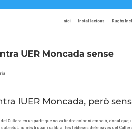
Inici
Instal·lacions
Rugby Inc
ontra UER Moncada sense
ría
ntra lUER Moncada, però sen
 Cullera en un partit que no va tindre color ni emoció, donat que, 
 sobretot, només trobar i calibrar les febleses defensives del Cullera