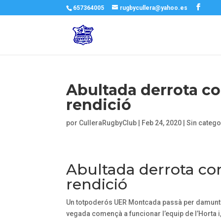
657364005
rugbycullera@yahoo.es
Abultada derrota c
rendició
por
CulleraRugbyClub
|
Feb 24, 2020
|
Sin catego
Abultada derrota co
rendició
Un totpoderós UER Montcada passà per damunt del
vegada començà a funcionar l’equip de l’Horta i,