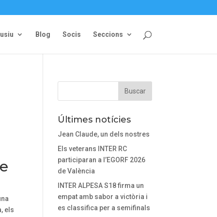
lusiu
Blog
Socis
Seccions
Últimes notícies
Jean Claude, un dels nostres
Els veterans INTER RC
participaran a l’EGORF 2026
se
de València
INTER ALPESA S18 firma un
empat amb sabor a victòria i
una
es classifica per a semifinals
, els