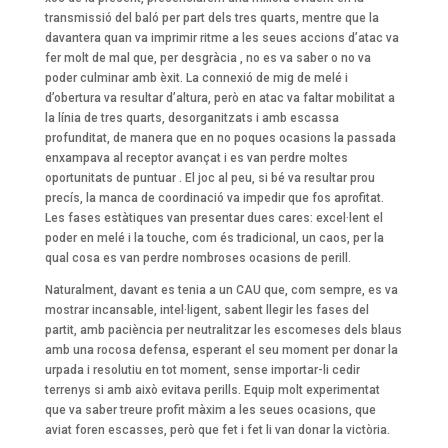
transmissió del baló per part dels tres quarts, mentre que la
davantera quan va imprimir ritme a les seues accions d’atac va
fer molt de mal que, per desgràcia , no es va saber o no va
poder culminar amb èxit. La connexió de mig de melé i
d’obertura va resultar d’altura, però en atac va faltar mobilitat a
la línia de tres quarts, desorganitzats i amb escassa
profunditat, de manera que en no poques ocasions la passada
enxampava al receptor avançat i es van perdre moltes
oportunitats de puntuar . El joc al peu, si bé va resultar prou
precís, la manca de coordinació va impedir que fos aprofitat.
Les fases estàtiques van presentar dues cares: excel·lent el
poder en melé i la touche, com és tradicional, un caos, per la
qual cosa es van perdre nombroses ocasions de perill.
Naturalment, davant es tenia a un CAU que, com sempre, es va
mostrar incansable, intel·ligent, sabent llegir les fases del
partit, amb paciència per neutralitzar les escomeses dels blaus
amb una rocosa defensa, esperant el seu moment per donar la
urpada i resolutiu en tot moment, sense importar-li cedir
terrenys si amb això evitava perills. Equip molt experimentat
que va saber treure profit màxim a les seues ocasions, que
aviat foren escasses, però que fet i fet li van donar la victòria.