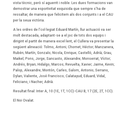
vista tècnic, però sí aguerrit i noble. Les dues formacions van
demostrar una esportivitat exquisida que sempre s’ha de
ressaltar, de manera que felicitem als dos conjunts i a el CAU
per la seua victòria.
A les ordres de l’col·legiat Eduard Martín, llur actuació va ser
molt destacada, adaptant-se a el joc de tots dos equips i
dirigint el partit de manera excel·lent, el Cullera va presentar la
següent alineació: Tolmo, Antoni; Chornet, Héctor; Manzanera,
Rubén; Martín, Gonzalo; Nicola, Enrique; Castelló, Adrià; Grau,
Maikel; Pons, Jorge; Sancasto, Alexandre; Monserrat, Víctor;
Andrés, Bryan; Hidalgo, Marcos; Revuelta, Xavier; Jaime, Kevin;
Palop, Alexandre; Montón, Carles; Salom, Antonio; Serrano,
Dylan; Valiente, José Francisco; Calatayud, Eduard; Vidal,
Feliciano, i Nacher, Adrià.
Resultat final: Inter A, 10 (1E, 1T, 1CC)-CAU B, 17 (2E, 2T, 1CC).
El Noi Ovalat.