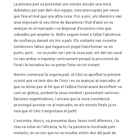
La primera part va presentar uns minuts inicials una mica
dubitatius per part dels dos equips, més preocupats per veure
què feia el rival que una altra cosa. Poc a poc, els riberencs van
anar imposant el seu ritme de davantera i fruit d’això es va
avançar en el marcador i va disposar d’ocasions més que
sobrades per ampliar-lo. Molts seguim tirant a faltar l’absència
de confiança davant els tirs a pals. Els visitants van cometre
nombroses faltes que haguessin pogut transformar-se en
punts, però … no va poder ser i per la seua part, els del cai casal
no van arribar a inquietar seriosament perquè la possessió de
l’oval i la iniciativa les va portar l’Inter en tot instant.
Només començar la segona part, el CAU va aprofitar la primera
ocasió que va tenir des de l’inici i es va avançar al marcador, el
que va donar pas al fet que el Cullera Forval anara desinflant-se
com un globus, perdent la seua mordent i presentant serioses
llacunes organitzatives, i encara que la seua constància
aconseguí acostar-se al marcador, en els minuts finals ja es
veia que el CAU s’emportaria el partit.
L’encontre, doncs, va presentar dues fases molt diferents, i la
clau va estar en l’eficàcia, la fe i la paciència mostrada pels
visitants, en un xoc que no va resultar vistós des del punt de