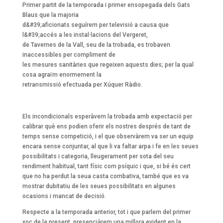
Primer partit de la temporada i primer ensopegada dels Gats
Blaus que la majoria
d&#39;aficionats seguírem per televisió a causa que
l&#39;accés a les instal·lacions del Vergeret,
de Tavernes de la Vall, seu de la trobada, es trobaven
inaccessibles per compliment de
les mesures sanitàries que regeixen aquests dies; per la qual
cosa agraïm enormement la
retransmissió efectuada per Xúquer Ràdio.
Els incondicionals esperàvem la trobada amb expectació per
calibrar què ens podien oferir els nostres després de tant de
temps sense competició, i el que observàrem va ser un equip
encara sense conjuntar, al que li va faltar arpa i fe en les seues
possibilitats i categoria, lleugerament per sota del seu
rendiment habitual, tant físic com psíquic i que, si bé és cert
que no ha perdut la seua casta combativa, també que es va
mostrar dubitatiu de les seues possibilitats en algunes
ocasions i mancat de decisió.
Respecte a la temporada anterior, tot i que parlem del primer
xoc de la present, presenciàrem una millora evident en la