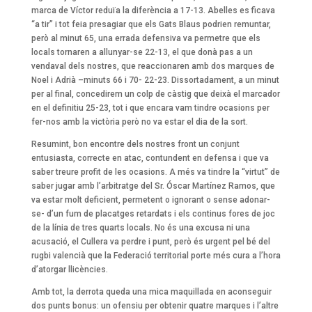
marca de Víctor reduïa la diferència a 17-13. Abelles es ficava
“a tir” i tot feia presagiar que els Gats Blaus podrien remuntar,
però al minut 65, una errada defensiva va permetre que els
locals tornaren a allunyar-se 22-13, el que donà pas a un
vendaval dels nostres, que reaccionaren amb dos marques de
Noel i Adrià –minuts 66 i 70- 22-23. Dissortadament, a un minut
per al final, concedirem un colp de càstig que deixà el marcador
en el definitiu 25-23, tot i que encara vam tindre ocasions per
fer-nos amb la victòria però no va estar el dia de la sort.
Resumint, bon encontre dels nostres front un conjunt
entusiasta, correcte en atac, contundent en defensa i que va
saber treure profit de les ocasions. A més va tindre la “virtut” de
saber jugar amb l’arbitratge del Sr. Óscar Martínez Ramos, que
va estar molt deficient, permetent o ignorant o sense adonar-
se- d’un fum de placatges retardats i els continus fores de joc
de la línia de tres quarts locals. No és una excusa ni una
acusació, el Cullera va perdre i punt, però és urgent pel bé del
rugbi valencià que la Federació territorial porte més cura a l’hora
d’atorgar llicències.
Amb tot, la derrota queda una mica maquillada en aconseguir
dos punts bonus: un ofensiu per obtenir quatre marques i l’altre