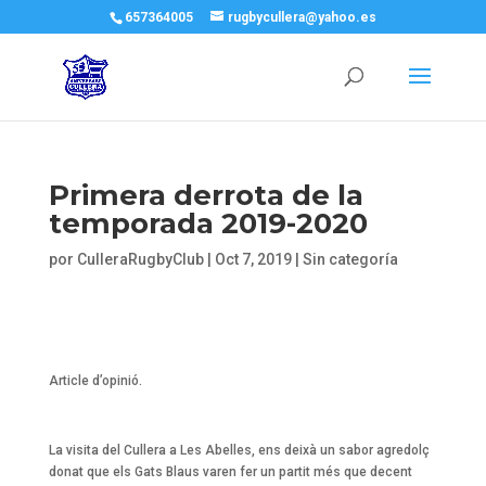
657364005
rugbycullera@yahoo.es
Primera derrota de la
temporada 2019-2020
por
CulleraRugbyClub
|
Oct 7, 2019
|
Sin categoría
Article d’opinió.
La visita del Cullera a Les Abelles, ens deixà un sabor agredolç
donat que els Gats Blaus varen fer un partit més que decent