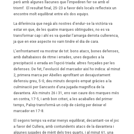
però amb algunes llacunes que l’impediren fer-se amb el
triomf. El resultat final, 25-23 a favor dels locals reflecteix un
encontre molt equilibrat entre els dos equips.
La diferència que negà als nostres d’endur-se la victòria va
estar en que, de les quatre marques obtingudes, no es va
transformar cap i ahí es va quedar l’amarga derrota cullerenca,
ja que en eixe aspecte no vam tindre el dia de cara.
L’enfrontament va mostrar de tot: bons atacs, bones defenses,
amb daltabaixos de ritme i errades, unes degudes a la
precipitació o errada en l’opció triada: altres forçades per les
defenses. De fet, l’evolució del marcador així ho indica: al minut
2, primera marca per Abelles aprofitant un desajustament
defensiu greu, 5-0, deu minuts després empat gràcies a la
culminació per Sancasto d’una jugada magnífica de la
davantera. Als minuts 26 i 31, ens van caure dos marques més
en contra, 17-5, i amb bon criteri, a les acaballes del primer
temps, Palop transformà un colp de càstig per deixar el
marcador en 17-8.
El segons temps va estar menys equilibrat, decantant-se el joc
a favor del Cullera, amb contundents atacs de la davantera i
algunes jugades de mèrit dels tres quarts, i al minut 61, una