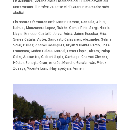
En definitiva, victòria clara i meritòria del Cullera davant els
universitaris llur mèrit va estar el d’evitar un marcador més
abultat.
Els nostres formaren amb Martin Herrera, Gonzalo; Aloisi,
Nahuel; Manzanera López, Rubén: Gomis Piris, Sergi; Nicola
Llopis, Enrique; Castelló Jerez, Adrià; Jaime Escobar, Eric;
Sieres Català, Víctor; Sancasto Cañizares, Alexandre; Selma
Soler, Carlos; Andrés Rodriguez, Bryan Valiente Pardo, José
Francisco; Gadea Galera, Marcel; Ferrer Llopis, Álvaro; Palop
Soler, Alexandre; Gisbert Llopis, Santiago; Chornet Gimeno,
Héctor; Beneyto Grau, Andrés; Moncho García, Iván; Pérez
Zozaya, Vicente Luís; i Hayrapetyan, Armen.