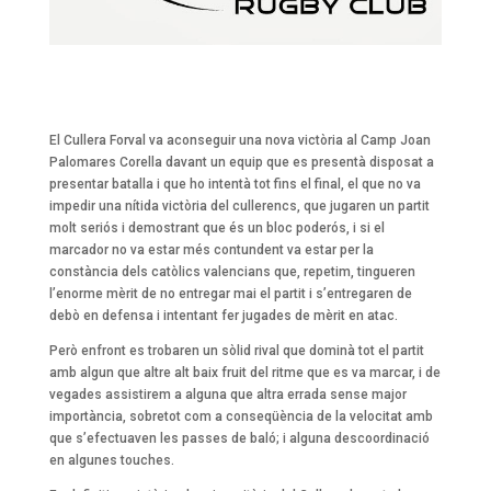
El Cullera Forval va aconseguir una nova victòria al Camp Joan
Palomares Corella davant un equip que es presentà disposat a
presentar batalla i que ho intentà tot fins el final, el que no va
impedir una nítida victòria del cullerencs, que jugaren un partit
molt seriós i demostrant que és un bloc poderós, i si el
marcador no va estar més contundent va estar per la
constància dels catòlics valencians que, repetim, tingueren
l’enorme mèrit de no entregar mai el partit i s’entregaren de
debò en defensa i intentant fer jugades de mèrit en atac.
Però enfront es trobaren un sòlid rival que dominà tot el partit
amb algun que altre alt baix fruit del ritme que es va marcar, i de
vegades assistirem a alguna que altra errada sense major
importància, sobretot com a conseqüència de la velocitat amb
que s’efectuaven les passes de baló; i alguna descoordinació
en algunes touches.