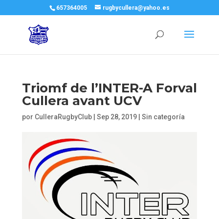
657364005
rugbycullera@yahoo.es
Triomf de l’INTER-A Forval
Cullera avant UCV
por
CulleraRugbyClub
|
Sep 28, 2019
|
Sin categoría