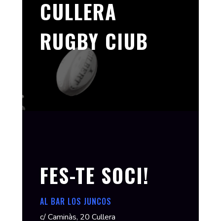
CULLERA
RUGBY ClUB
FES-TE SOCI!
AL BAR LOS JUNCOS
c/ Caminàs, 20 Cullera