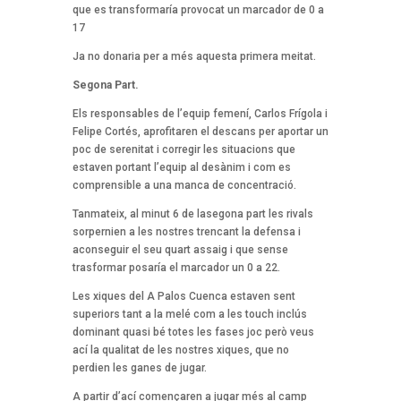
que es transformaría provocat un marcador de 0 a
17
Ja no donaria per a més aquesta primera meitat.
Segona Part.
Els responsables de l’equip femení, Carlos Frígola i
Felipe Cortés, aprofitaren el descans per aportar un
poc de serenitat i corregir les situacions que
estaven portant l’equip al desànim i com es
comprensible a una manca de concentració.
Tanmateix, al minut 6 de lasegona part les rivals
sorpernien a les nostres trencant la defensa i
aconseguir el seu quart assaig i que sense
trasformar posaría el marcador un 0 a 22.
Les xiques del A Palos Cuenca estaven sent
superiors tant a la melé com a les touch inclús
dominant quasi bé totes les fases joc però veus
ací la qualitat de les nostres xiques, que no
perdien les ganes de jugar.
A partir d’ací començaren a jugar més al camp