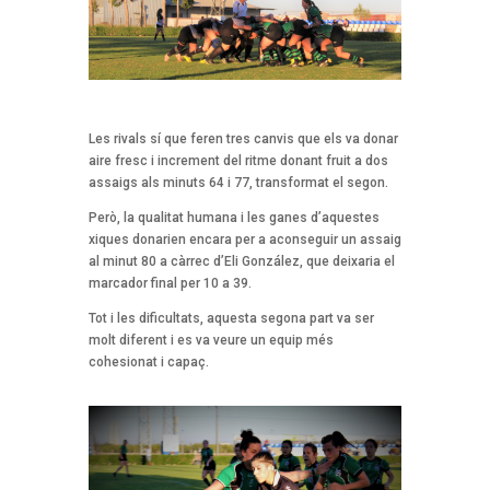
Les rivals sí que feren tres canvis que els va donar
aire fresc i increment del ritme donant fruit a dos
assaigs als minuts 64 i 77, transformat el segon.
Però, la qualitat humana i les ganes d’aquestes
xiques donarien encara per a aconseguir un assaig
al minut 80 a càrrec d’Eli González, que deixaria el
marcador final per 10 a 39.
Tot i les dificultats, aquesta segona part va ser
molt diferent i es va veure un equip més
cohesionat i capaç.