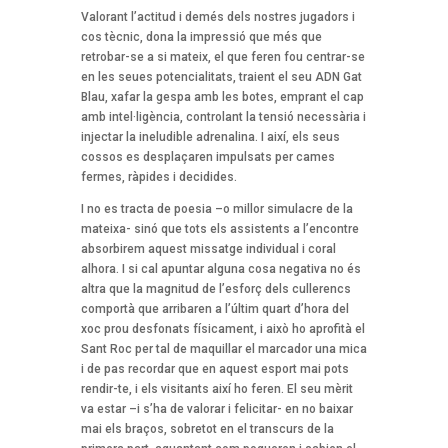
Valorant l’actitud i demés dels nostres jugadors i
cos tècnic, dona la impressió que més que
retrobar-se a si mateix, el que feren fou centrar-se
en les seues potencialitats, traient el seu ADN Gat
Blau, xafar la gespa amb les botes, emprant el cap
amb intel·ligència, controlant la tensió necessària i
injectar la ineludible adrenalina. I així, els seus
cossos es desplaçaren impulsats per cames
fermes, ràpides i decidides.
I no es tracta de poesia –o millor simulacre de la
mateixa- sinó que tots els assistents a l’encontre
absorbirem aquest missatge individual i coral
alhora. I si cal apuntar alguna cosa negativa no és
altra que la magnitud de l’esforç dels cullerencs
comportà que arribaren a l’últim quart d’hora del
xoc prou desfonats físicament, i això ho aprofità el
Sant Roc per tal de maquillar el marcador una mica
i de pas recordar que en aquest esport mai pots
rendir-te, i els visitants així ho feren. El seu mèrit
va estar –i s’ha de valorar i felicitar- en no baixar
mai els braços, sobretot en el transcurs de la