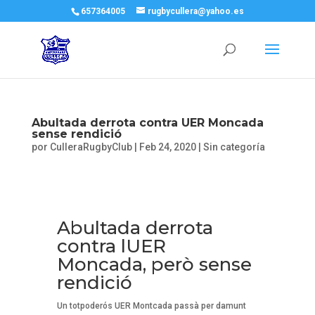
657364005
rugbycullera@yahoo.es
Abultada derrota contra UER Moncada
sense rendició
por
CulleraRugbyClub
|
Feb 24, 2020
|
Sin categoría
Abultada derrota
contra lUER
Moncada, però sense
rendició
Un totpoderós UER Montcada passà per damunt