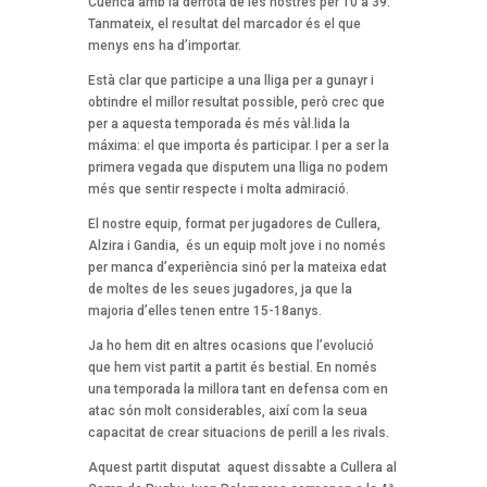
Cuenca amb la derrota de les nostres per 10 a 39.
Tanmateix, el resultat del marcador és el que
menys ens ha d’importar.
Està clar que participe a una lliga per a gunayr i
obtindre el millor resultat possible, però crec que
per a aquesta temporada és més vàl.lida la
máxima: el que importa és participar. I per a ser la
primera vegada que disputem una lliga no podem
més que sentir respecte i molta admiració.
El nostre equip, format per jugadores de Cullera,
Alzira i Gandia, és un equip molt jove i no només
per manca d’experiència sinó per la mateixa edat
de moltes de les seues jugadores, ja que la
majoria d’elles tenen entre 15-18anys.
Ja ho hem dit en altres ocasions que l’evolució
que hem vist partit a partit és bestial. En només
una temporada la millora tant en defensa com en
atac són molt considerables, així com la seua
capacitat de crear situacions de perill a les rivals.
Aquest partit disputat aquest dissabte a Cullera al