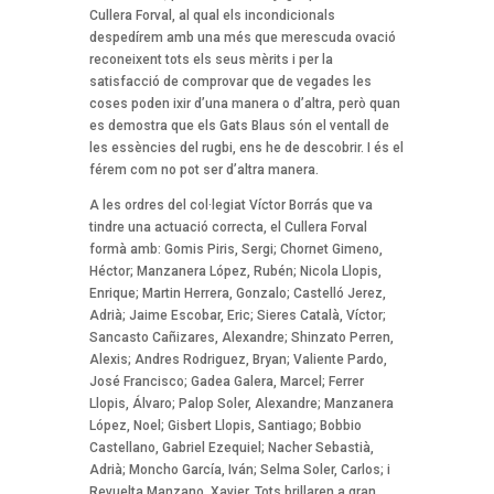
Cullera Forval, al qual els incondicionals
despedírem amb una més que merescuda ovació
reconeixent tots els seus mèrits i per la
satisfacció de comprovar que de vegades les
coses poden ixir d’una manera o d’altra, però quan
es demostra que els Gats Blaus són el ventall de
les essències del rugbi, ens he de descobrir. I és el
férem com no pot ser d’altra manera.
A les ordres del col·legiat Víctor Borrás que va
tindre una actuació correcta, el Cullera Forval
formà amb: Gomis Piris, Sergi; Chornet Gimeno,
Héctor; Manzanera López, Rubén; Nicola Llopis,
Enrique; Martin Herrera, Gonzalo; Castelló Jerez,
Adrià; Jaime Escobar, Eric; Sieres Català, Víctor;
Sancasto Cañizares, Alexandre; Shinzato Perren,
Alexis; Andres Rodriguez, Bryan; Valiente Pardo,
José Francisco; Gadea Galera, Marcel; Ferrer
Llopis, Álvaro; Palop Soler, Alexandre; Manzanera
López, Noel; Gisbert Llopis, Santiago; Bobbio
Castellano, Gabriel Ezequiel; Nacher Sebastià,
Adrià; Moncho García, Iván; Selma Soler, Carlos; i
Revuelta Manzano, Xavier. Tots brillaren a gran