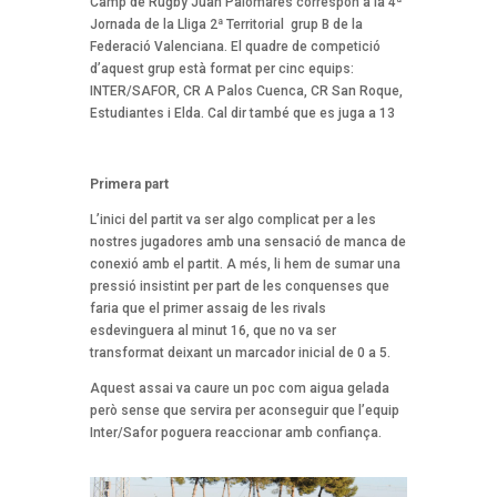
Camp de Rugby Juan Palomares correspon a la 4ª
Jornada de la Lliga 2ª Territorial grup B de la
Federació Valenciana. El quadre de competició
d’aquest grup està format per cinc equips:
INTER/SAFOR, CR A Palos Cuenca, CR San Roque,
Estudiantes i Elda. Cal dir també que es juga a 13
Primera part
L’inici del partit va ser algo complicat per a les
nostres jugadores amb una sensació de manca de
conexió amb el partit. A més, li hem de sumar una
pressió insistint per part de les conquenses que
faria que el primer assaig de les rivals
esdevinguera al minut 16, que no va ser
transformat deixant un marcador inicial de 0 a 5.
Aquest assai va caure un poc com aigua gelada
però sense que servira per aconseguir que l’equip
Inter/Safor poguera reaccionar amb confiança.