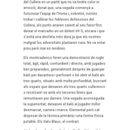
del Cullera en un partit que no va tindre color ni
emoció, donat que, una vegada començà a
funcionar l’equip de l’Horta i, sobretot, només
trobar i calibrar les febleses defensives del
Cullera, els punts anaren caient al seu favor fins
deixar el marcador en un dolent 69-5, encara i que
s’evità una desfeta més dura ja que els nostres
malgrat les adversitats plantaren cara. No va estar
prou però mai es rendiren.
Els montcadencs feren una demostració de rugbi
total, àgil, ràpid, contundent i directe, amb jugades
ben preparades, generalment després de guanyar
baló per davantera i perforant o bé obrir el baló als
tres quarts, situats amb molta profunditat, buscant
els espais que deixaven els tres quarts cullerencs
o recolzant-se amb els terceres línies que
remuntaven per darrere. Una vegada aconseguida
la superioritat, deixaven el baló al jugador millor
desmarcat, carrera i marca. Elemental però cal
disposar de la tècnica primària i una forma física
potable. Els Gats Blaus, el contrari.