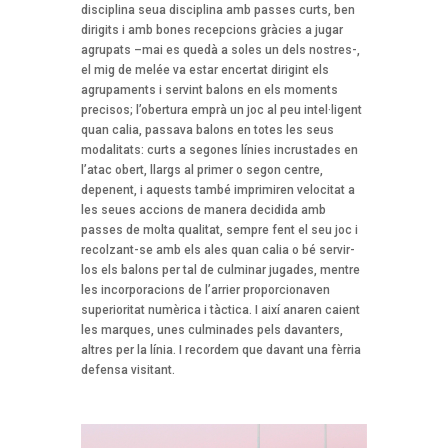
disciplina seua disciplina amb passes curts, ben
dirigits i amb bones recepcions gràcies a jugar
agrupats –mai es quedà a soles un dels nostres-,
el mig de melée va estar encertat dirigint els
agrupaments i servint balons en els moments
precisos; l’obertura emprà un joc al peu intel·ligent
quan calia, passava balons en totes les seus
modalitats: curts a segones línies incrustades en
l’atac obert, llargs al primer o segon centre,
depenent, i aquests també imprimiren velocitat a
les seues accions de manera decidida amb
passes de molta qualitat, sempre fent el seu joc i
recolzant-se amb els ales quan calia o bé servir-
los els balons per tal de culminar jugades, mentre
les incorporacions de l’arrier proporcionaven
superioritat numèrica i tàctica. I així anaren caient
les marques, unes culminades pels davanters,
altres per la línia. I recordem que davant una fèrria
defensa visitant.