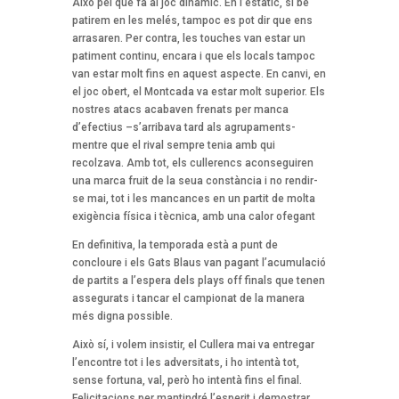
Això pel que fa al joc dinàmic. En l’estàtic, si bé
patirem en les melés, tampoc es pot dir que ens
arrasaren. Per contra, les touches van estar un
patiment continu, encara i que els locals tampoc
van estar molt fins en aquest aspecte. En canvi, en
el joc obert, el Montcada va estar molt superior. Els
nostres atacs acabaven frenats per manca
d’efectius –s’arribava tard als agrupaments-
mentre que el rival sempre tenia amb qui
recolzava. Amb tot, els cullerencs aconseguiren
una marca fruit de la seua constància i no rendir-
se mai, tot i les mancances en un partit de molta
exigència física i tècnica, amb una calor ofegant
En definitiva, la temporada està a punt de
concloure i els Gats Blaus van pagant l’acumulació
de partits a l’espera dels plays off finals que tenen
assegurats i tancar el campionat de la manera
més digna possible.
Això sí, i volem insistir, el Cullera mai va entregar
l’encontre tot i les adversitats, i ho intentà tot,
sense fortuna, val, però ho intentà fins el final.
Felicitacions per mantindré l’esperit i demostrar