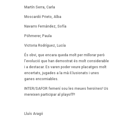
Martín Serra, Carla
Moscardó Prieto, Alba
Navarro Fernández, Sofía
Pöhmerer, Paula
Victoria Rodríguez, Lucía
És obvi, que encara queda molt per millorar però
l’evolució que han demostrat és molt considerable
i a destacar. Es varen poder veure placatges molt
encertats, jugades a la mà il.lusionats i unes
ganes encomiables.
INTER/SAFOR femení sou les meues heroïnes! Us
mereixen participar al playoff!!
Lluís Aragó